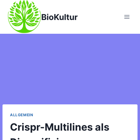
Zum
Inhalt
BioKultur
springen
ALLGEMEIN
Crispr-Multilines als